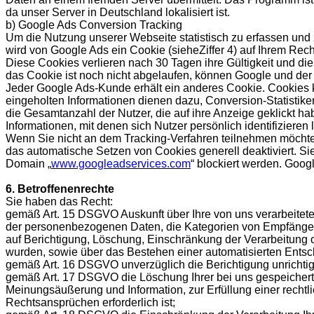
da unser Server in Deutschland lokalisiert ist.
b) Google Ads Conversion Tracking
Um die Nutzung unserer Webseite statistisch zu erfassen und
wird von Google Ads ein Cookie (sieheZiffer 4) auf Ihrem Rec
Diese Cookies verlieren nach 30 Tagen ihre Gültigkeit und di
das Cookie ist noch nicht abgelaufen, können Google und der 
Jeder Google Ads-Kunde erhält ein anderes Cookie. Cookies 
eingeholten Informationen dienen dazu, Conversion-Statistik
die Gesamtanzahl der Nutzer, die auf ihre Anzeige geklickt h
Informationen, mit denen sich Nutzer persönlich identifizieren 
Wenn Sie nicht an dem Tracking-Verfahren teilnehmen möchten
das automatische Setzen von Cookies generell deaktiviert. Si
Domain „
www.googleadservices.com
“ blockiert werden. Goo
6. Betroffenenrechte
Sie haben das Recht:
gemäß Art. 15 DSGVO Auskunft über Ihre von uns verarbeitet
der personenbezogenen Daten, die Kategorien von Empfänger
auf Berichtigung, Löschung, Einschränkung der Verarbeitung o
wurden, sowie über das Bestehen einer automatisierten Entsch
gemäß Art. 16 DSGVO unverzüglich die Berichtigung unrichtig
gemäß Art. 17 DSGVO die Löschung Ihrer bei uns gespeichert
Meinungsäußerung und Information, zur Erfüllung einer recht
Rechtsansprüchen erforderlich ist;