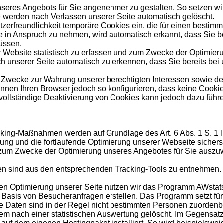
unseres Angebots für Sie angenehmer zu gestalten. So setzen w
e werden nach Verlassen unserer Seite automatisch gelöscht.
tzerfreundlichkeit temporäre Cookies ein, die für einen bestim
 in Anspruch zu nehmen, wird automatisch erkannt, dass Sie b
üssen.
Website statistisch zu erfassen und zum Zwecke der Optimierun
 unserer Seite automatisch zu erkennen, dass Sie bereits bei
wecke zur Wahrung unserer berechtigten Interessen sowie der Dri
nnen Ihren Browser jedoch so konfigurieren, dass keine Cookie
 vollständige Deaktivierung von Cookies kann jedoch dazu führe
cking-Maßnahmen werden auf Grundlage des Art. 6 Abs. 1 S. 1 
ung und die fortlaufende Optimierung unserer Webseite sicher
 zum Zwecke der Optimierung unseres Angebotes für Sie auszuwe
en sind aus den entsprechenden Tracking-Tools zu entnehmen.
en Optimierung unserer Seite nutzen wir das Programm AWstats
Basis von Besucheranfragen erstellen. Das Programm setzt für 
Diese Daten sind in der Regel nicht bestimmten Personen zuorde
m nach einer statistischen Auswertung gelöscht. Im Gegensat
 auf dem eigenen Hostingpaket installiert. So wird beispielsw