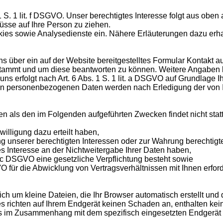
 1 S. 1 lit. f DSGVO. Unser berechtigtes Interesse folgt aus ob
sse auf Ihre Person zu ziehen.
es sowie Analysedienste ein. Nähere Erläuterungen dazu erhalt
 uns über ein auf der Website bereitgestelltes Formular Kontakt 
stammt und um diese beantworten zu können. Weitere Angaben kö
rfolgt nach Art. 6 Abs. 1 S. 1 lit. a DSGVO auf Grundlage Ihrer
en personenbezogenen Daten werden nach Erledigung der von Ih
en als den im Folgenden aufgeführten Zwecken findet nicht statt
willigung dazu erteilt haben,
g unserer berechtigten Interessen oder zur Wahrung berechtigter 
 Interesse an der Nichtweitergabe Ihrer Daten haben,
it. c DSGVO eine gesetzliche Verpflichtung besteht sowie
VO für die Abwicklung von Vertragsverhältnissen mit Ihnen erforde
ich um kleine Dateien, die Ihr Browser automatisch erstellt und
 richten auf Ihrem Endgerät keinen Schaden an, enthalten kein
ls im Zusammenhang mit dem spezifisch eingesetzten Endgerät 