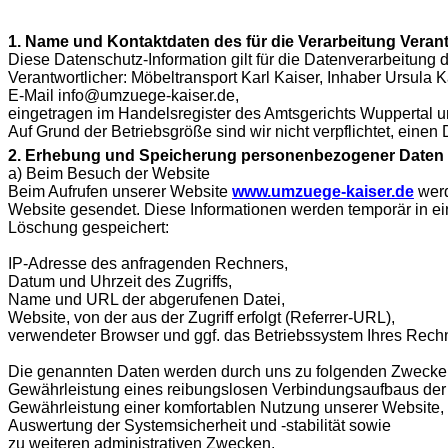
1. Name und Kontaktdaten des für die Verarbeitung Veran
Diese Datenschutz-Information gilt für die Datenverarbeitung 
Verantwortlicher: Möbeltransport Karl Kaiser, Inhaber Ursula 
E-Mail info@umzuege-kaiser.de,
eingetragen im Handelsregister des Amtsgerichts Wuppertal 
Auf Grund der Betriebsgröße sind wir nicht verpflichtet, einen
2. Erhebung und Speicherung personenbezogener Daten 
a) Beim Besuch der Website
Beim Aufrufen unserer Website
www.umzuege-kaiser.de
werd
Website gesendet. Diese Informationen werden temporär in ein
Löschung gespeichert:
IP-Adresse des anfragenden Rechners,
Datum und Uhrzeit des Zugriffs,
Name und URL der abgerufenen Datei,
Website, von der aus der Zugriff erfolgt (Referrer-URL),
verwendeter Browser und ggf. das Betriebssystem Ihres Rech
Die genannten Daten werden durch uns zu folgenden Zwecken 
Gewährleistung eines reibungslosen Verbindungsaufbaus der
Gewährleistung einer komfortablen Nutzung unserer Website,
Auswertung der Systemsicherheit und -stabilität sowie
zu weiteren administrativen Zwecken.