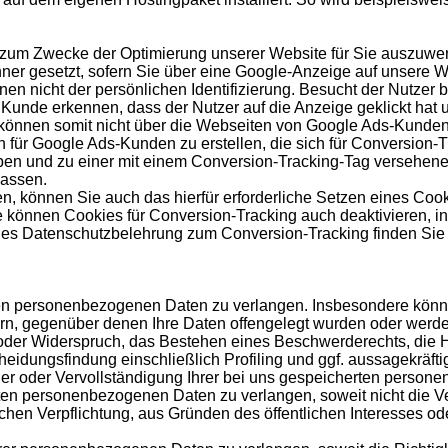
 zum Zwecke der Optimierung unserer Website für Sie auszuwer
hner gesetzt, sofern Sie über eine Google-Anzeige auf unsere W
enen nicht der persönlichen Identifizierung. Besucht der Nutz
Kunde erkennen, dass der Nutzer auf die Anzeige geklickt hat un
können somit nicht über die Webseiten von Google Ads-Kunden 
en für Google Ads-Kunden zu erstellen, die sich für Conversio
aben und zu einer mit einem Conversion-Tracking-Tag versehenen
lassen.
, können Sie auch das hierfür erforderliche Setzen eines Cook
e können Cookies für Conversion-Tracking auch deaktivieren, i
gles Datenschutzbelehrung zum Conversion-Tracking finden Si
en personenbezogenen Daten zu verlangen. Insbesondere könne
n, gegenüber denen Ihre Daten offengelegt wurden oder werde
der Widerspruch, das Bestehen eines Beschwerderechts, die Her
eidungsfindung einschließlich Profiling und ggf. aussagekräfti
er oder Vervollständigung Ihrer bei uns gespeicherten person
en personenbezogenen Daten zu verlangen, soweit nicht die Ve
lichen Verpflichtung, aus Gründen des öffentlichen Interesses 