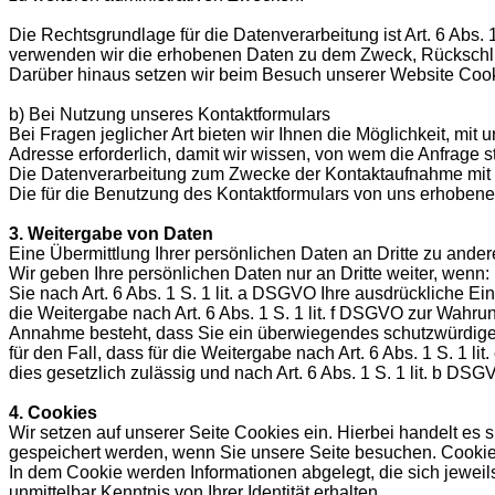
Die Rechtsgrundlage für die Datenverarbeitung ist Art. 6 Abs.
verwenden wir die erhobenen Daten zu dem Zweck, Rückschlü
Darüber hinaus setzen wir beim Besuch unserer Website Cooki
b) Bei Nutzung unseres Kontaktformulars
Bei Fragen jeglicher Art bieten wir Ihnen die Möglichkeit, mit
Adresse erforderlich, damit wir wissen, von wem die Anfrage 
Die Datenverarbeitung zum Zwecke der Kontaktaufnahme mit uns e
Die für die Benutzung des Kontaktformulars von uns erhoben
3. Weitergabe von Daten
Eine Übermittlung Ihrer persönlichen Daten an Dritte zu ander
Wir geben Ihre persönlichen Daten nur an Dritte weiter, wenn:
Sie nach Art. 6 Abs. 1 S. 1 lit. a DSGVO Ihre ausdrückliche Ein
die Weitergabe nach Art. 6 Abs. 1 S. 1 lit. f DSGVO zur Wahrun
Annahme besteht, dass Sie ein überwiegendes schutzwürdiges
für den Fall, dass für die Weitergabe nach Art. 6 Abs. 1 S. 1 l
dies gesetzlich zulässig und nach Art. 6 Abs. 1 S. 1 lit. b DSG
4. Cookies
Wir setzen auf unserer Seite Cookies ein. Hierbei handelt es s
gespeichert werden, wenn Sie unsere Seite besuchen. Cookies
In dem Cookie werden Informationen abgelegt, die sich jewei
unmittelbar Kenntnis von Ihrer Identität erhalten.