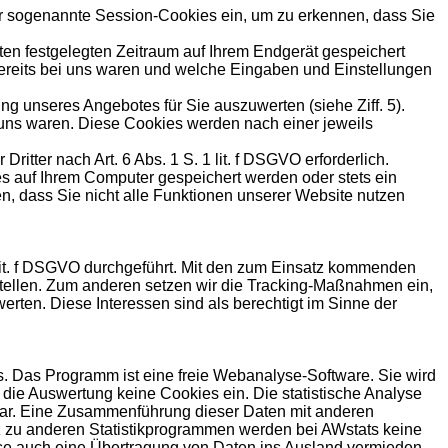
ir sogenannte Session-Cookies ein, um zu erkennen, dass Sie
mten festgelegten Zeitraum auf Ihrem Endgerät gespeichert
ereits bei uns waren und welche Eingaben und Einstellungen
g unseres Angebotes für Sie auszuwerten (siehe Ziff. 5).
 uns waren. Diese Cookies werden nach einer jeweils
tter nach Art. 6 Abs. 1 S. 1 lit. f DSGVO erforderlich.
s auf Ihrem Computer gespeichert werden oder stets ein
n, dass Sie nicht alle Funktionen unserer Website nutzen
lit. f DSGVO durchgeführt. Mit den zum Einsatz kommenden
stellen. Zum anderen setzen wir die Tracking-Maßnahmen ein,
rten. Diese Interessen sind als berechtigt im Sinne der
. Das Programm ist eine freie Webanalyse-Software. Sie wird
die Auswertung keine Cookies ein. Die statistische Analyse
nbar. Eine Zusammenführung dieser Daten mit anderen
z zu anderen Statistikprogrammen werden bei AWstats keine
eise auch eine Übertragung von Daten ins Ausland vermieden,