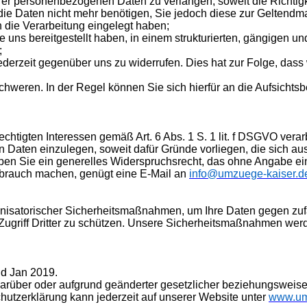
r personenbezogenen Daten zu verlangen, soweit die Richtigkei
 die Daten nicht mehr benötigen, Sie jedoch diese zur Gelten
die Verarbeitung eingelegt haben;
ns bereitgestellt haben, in einem strukturierten, gängigen u
;
ederzeit gegenüber uns zu widerrufen. Dies hat zur Folge, dass w
weren. In der Regel können Sie sich hierfür an die Aufsichtsbe
htigten Interessen gemäß Art. 6 Abs. 1 S. 1 lit. f DSGVO ver
Daten einzulegen, soweit dafür Gründe vorliegen, die sich aus
aben Sie ein generelles Widerspruchsrecht, das ohne Angabe ei
ebrauch machen, genügt eine E-Mail an
info@umzuege-kaiser.d
nisatorischer Sicherheitsmaßnahmen, um Ihre Daten gegen zufäl
 Zugriff Dritter zu schützen. Unsere Sicherheitsmaßnahmen wer
nd Jan 2019.
arüber oder aufgrund geänderter gesetzlicher beziehungsweis
hutzerklärung kann jederzeit auf unserer Website unter
www.
um