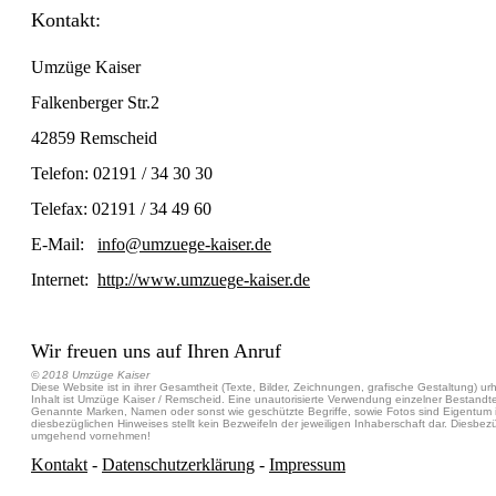
Kontakt:
Umzüge Kaiser
Falkenberger Str.2
42859 Remscheid
Telefon: 02191 / 34 30 30
Telefax: 02191 / 34 49 60
E-Mail:
info@umzuege-kaiser.de
Internet:
http://www.umzuege-kaiser.de
Wir freuen uns auf Ihren Anruf
© 2018 Umzüge Kaiser
Diese Website ist in ihrer Gesamtheit (Texte, Bilder, Zeichnungen, grafische Gestaltung) ur
Inhalt ist Umzüge Kaiser / Remscheid. Eine unautorisierte Verwendung einzelner Bestandteil
Genannte Marken, Namen oder sonst wie geschützte Begriffe, sowie Fotos sind Eigentum i
diesbezüglichen Hinweises stellt kein Bezweifeln der jeweiligen Inhaberschaft dar. Dies
umgehend vornehmen!
Kontakt
-
Datenschutzerklärung
-
Impressum